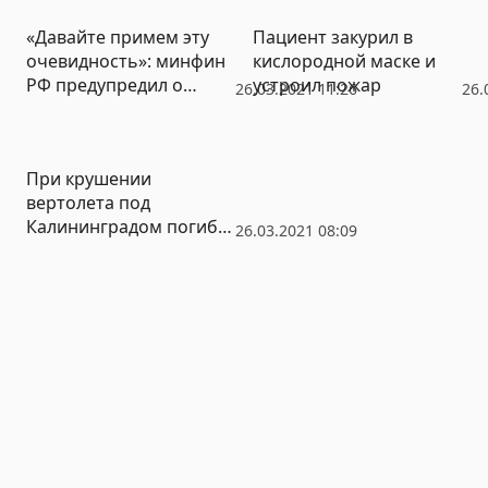
«Давайте примем эту
Пациент закурил в
очевидность»: минфин
кислородной маске и
РФ предупредил о
устроил пожар
26.03.2021 11:26
26.
приближающемся
«экономическом ударе»
При крушении
вертолета под
Калининградом погиб
26.03.2021 08:09
бортмеханик