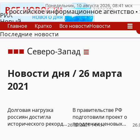
российское информационное агентство
РИА
Новый
Главное
Кратко
Все новости
Новости
День
Последние новости
В России
В мире
Видео
Спецпроекты
Проекты
Архив
С
еверо-Запад
Новости дня / 26 марта
2021
Долговая нагрузка
В правительстве РФ
россиян достигла
подготовили проект о
исторического рекорда:
продлении ценовых
26.03.2021 14:49
26.
ЦБ готовит кредитные
соглашений по сахару и
ограничения
подсолнечному маслу