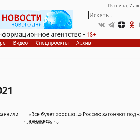
нформационное агентство
18+
ре
Видео
Спецпроекты
Архив
021
заявили
«Все будет хорошо!..» Россию загоняют под
занавес»
15.04.2021 19:16