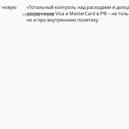
т новую
«Тотальный контроль над расходами и дохо
отключение Visa и MasterCard в РФ – не толь
15.04.2021 13:59
но и про внутреннюю политику