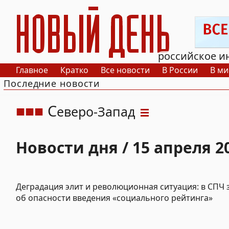
РИА Новый День
российское и
Главное
Кратко
Все новости
В России
В ми
Последние новости
С
еверо-Запад
Новости дня / 15 апреля 2
Деградация элит и революционная ситуация: в СПЧ 
об опасности введения «социального рейтинга»