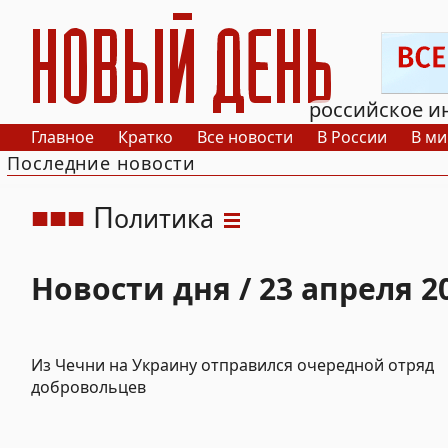
РИА Новый День
российское и
Главное
Кратко
Все новости
В России
В ми
Последние новости
П
олитика
Новости дня / 23 апреля 2
Из Чечни на Украину отправился очередной отряд
добровольцев