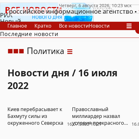
российское информационное агентство
РИА
Новый
Главное
Кратко
Все новости
Новости
День
Последние новости
В России
В мире
Видео
Спецпроекты
Проекты
Архив
П
олитика
Новости дня / 16 июля
2022
Киев перебрасывает к
Православный
Бахмуту силы из
миллиардер назвал
окруженного Северска
условия прекрасного
16.07.2022 16:27
16.
будущего России