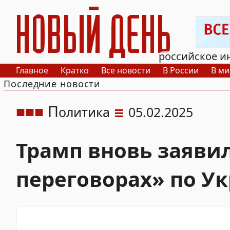
РИА Новый День
российское и
Главное
Кратко
Все новости
В России
В ми
Последние новости
П
олитика
05.02.2025
Трамп вновь заяви
переговорах» по У