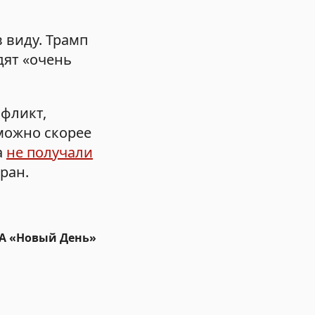
 виду. Трамп
дят «очень
фликт,
 можно скорее
а
не получали
ран.
ИА «Новый День»