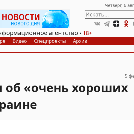
нформационное агентство
18+
ре
Видео
Спецпроекты
Архив
5 ф
л об «очень хороших
краине