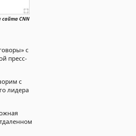
а сайта CNN
говоры» с
ой пресс-
ворим с
го лидера
ложная
отдаленном