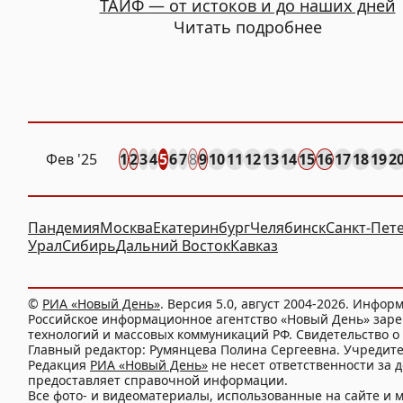
ТАИФ — от истоков и до наших дней
Читать подробнее
Фев
'25
1
2
3
4
5
6
7
8
9
10
11
12
13
14
15
16
17
18
19
2
Пандемия
Москва
Екатеринбург
Челябинск
Санкт-Пет
Урал
Сибирь
Дальний Восток
Кавказ
©
РИА «Новый День»
. Версия 5.0, август 2004-2026. Инфор
Российское информационное агентство «Новый День» заре
технологий и массовых коммуникаций РФ. Свидетельство о 
Главный редактор: Румянцева Полина Сергеевна. Учредит
Редакция
РИА «Новый День»
не несет ответственности за 
предоставляет справочной информации.
Все фото- и видеоматериалы, использованные на сайте 