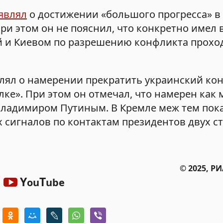
являл
о достижении «большого прогресса» в
и этом он не пояснил, что конкретно имел в
ой и Киевом по разрешению конфликта прохо
лял о намерении прекратить украинский кон
лке». При этом он отмечал, что намерен как
Владимиром Путиным. В Кремле меж тем пок
сигналов по контактам президентов двух ст
© 2025, Р
Y
T
ou
ube