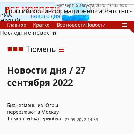
российское информационное агентство
РИА
Новый
Главное
Кратко
Все новости
Новости
День
Последние новости
В России
В мире
Видео
Спецпроекты
Проекты
Архив
Т
юмень
Новости дня / 27
сентября 2022
Бизнесмены из Югры
переезжают в Москву,
Тюмень и Екатеринбург
27.09.2022 14:39