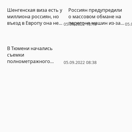
Шенгенская виза есть у
Россиян предупредили
миллиона россиян, но
о массовом обмане на
въезд в Европу она не
перегоне машин из-за
05.09.2022 13:18
05.
гарантирует
границы
В Тюмени начались
съемки
полнометражного
05.09.2022 08:38
комедийного фильма