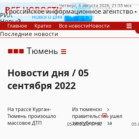
российское информационное агентство
РИА
Новый
Главное
Кратко
Все новости
Новости
День
Последние новости
В России
В мире
Видео
Спецпроекты
Проекты
Архив
Т
юмень
Новости дня / 05
сентября 2022
Фото
На трассе Курган-
Из тюменского
Тюмень произошло
правительства ушел
массовое ДТП
замгубернатора
05.09.2022 17:02
05.