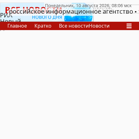
российское информационное агентство
РИА
Новый
Главное
Кратко
Все новости
Новости
День
В России
В мире
Видео
Спецпроекты
Проекты
Архив