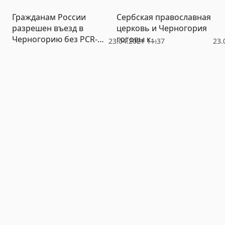
жертв концлагеря
соглашения
Гражданам России
Сербская православная
«Ясеновац»
разрешен въезд в
церковь и Черногория
Черногорию без PCR-
готовы к
23.04.2021 11:37
23.
теста
окончательному
примирению: готовится
специальное
соглашение