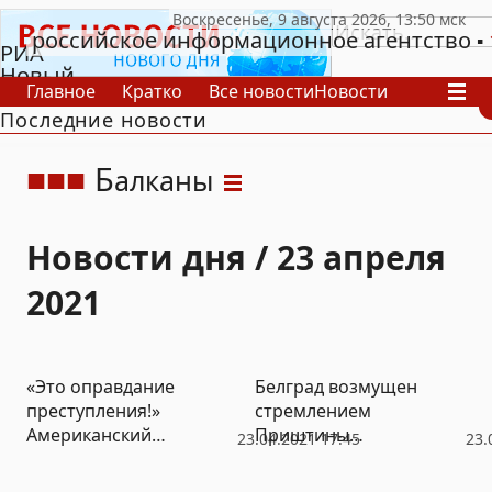
российское информационное агентство
РИА
Новый
Главное
Кратко
Все новости
Новости
День
Последние новости
В России
В мире
Видео
Спецпроекты
Проекты
Архив
Б
алканы
Новости дня / 23 апреля
2021
«Это оправдание
Белград возмущен
преступления!»
стремлением
Американский
Приштины
23.04.2021 17:45
23.
дипломат оскорбил
«перекроить»
сербов в День памяти
Брюссельские