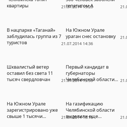
квартиры
гепатитом А
21.07.2014 15:20
21.
В нацпарке «Таганай»
На Южном Урале
заблудилась группа из 7
ураган снес остановку
21.
туристов
21.07.2014 14:36
Шквалистый ветер
Первый кандидат в
оставил без света 11
губернаторы
тысяч свердловчан
Челябинской области
21.07.2014 13:55
21.
проходит регистрацию
На Южном Урале
На газификацию
зарегистрировано уже
Челябинской области
свыше 1 тысячи
выделили еще
21.07.2014 13:16
21.
украинских беженцев
полмиллиарда рублей