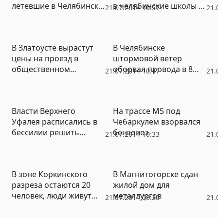
летевшие в Челябинск,
в челябинские школы и
21.07.2014 10:57
21.
вынужденно сели в
детсады
Екатеринбурге
В Златоусте вырастут
В Челябинске
цены на проезд в
штормовой ветер
общественном
оборвал провода в 8
21.07.2014 10:47
21.
транспорте
микрорайонах и 11
поселках
Власти Верхнего
На трассе М5 под
Уфалея расписались в
Чебаркулем взорвался
бессилии решить
бензовоз
21.07.2014 10:33
21.
проблему горячей воды
В зоне Коркинского
В Магнитогорске сдан
разреза остаются 20
жилой дом для
человек, люди живут
металлургов
21.07.2014 09:20
21.
среди развалин