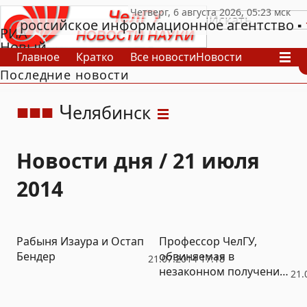
российское информационное агентство
РИА
Новый
Главное
Кратко
Все новости
Новости
День
Последние новости
В России
В мире
Видео
Спецпроекты
Проекты
Архив
Ч
елябинск
Новости дня / 21 июля
2014
Рабыня Изаура и Остап
Профессор ЧелГУ,
Бендер
обвиняемая в
21.07.2014 17:18
незаконном получении
21.
зарплаты, предстанет
перед судом