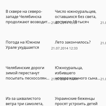
В сквере на северо-
Число южноуральцев,
западе Челябинска
оставшихся без света,
продолжают возводить
достигло 18 тысяч
21.07.2014 13:07
21.
торговые павильоны
Погода на Южном
Лето закончилось?
21.
Урале ухудшается
21.07.2014 12:33
Челябинские дороги
Южноуральца,
зимой перестанут
избившего
посыпать пескосоляной
новорожденного сына,
21.07.2014 11:44
21.
смесью
ждет новое наказание
Из-за шквалистого
Украинские беженцы
ветра три самолета,
просят устроить детей