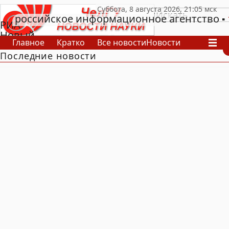
российское информационное агентство
РИА
Новый
Главное
Кратко
Все новости
Новости
День
Последние новости
В России
В мире
Видео
Спецпроекты
Проекты
Архив