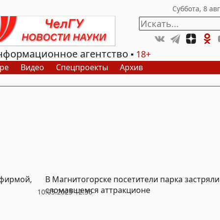
нформационное агентство
18+
ре
Видео
Спецпроекты
Архив
 фирмой,
В Магнитогорске посетители парка застряли
сломавшемся аттракционе
10.05.2025 12:36