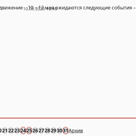
 движение
10 – 12 мая ожидаются следующие события 
10.05.2025 10:40
0
21
22
23
24
25
26
27
28
29
30
31
Архив