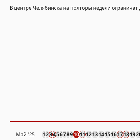
В центре Челябинска на полторы недели ограничат
Май '25
1
2
3
4
5
6
7
8
9
10
11
12
13
14
15
16
17
18
19
2