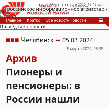
российское информационное агентство
РИА
Новый
Главное
Кратко
Все новости
Новости
День
Последние новости
В России
В мире
Видео
Спецпроекты
Проекты
Архив
Ч
елябинск
05.03.2024
5 марта 2024, 08:35
Архив
Пионеры и
пенсионеры: в
России нашли