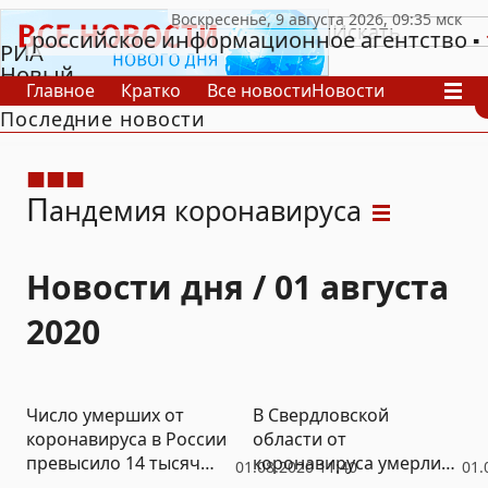
российское информационное агентство
РИА
Новый
Главное
Кратко
Все новости
Новости
День
Последние новости
В России
В мире
Видео
Спецпроекты
Проекты
Архив
П
андемия коронавируса
Новости дня / 01 августа
2020
Число умерших от
В Свердловской
коронавируса в России
области от
превысило 14 тысяч
коронавируса умерли
01.08.2020 11:40
01.
человек
еще шесть человек