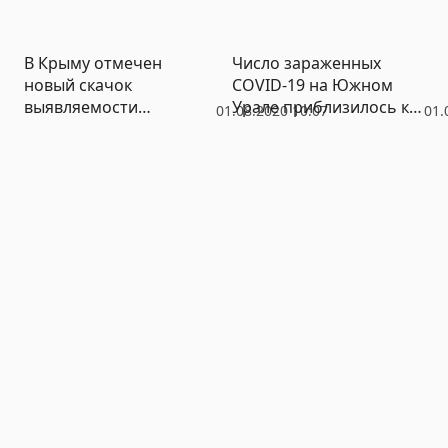
В Крыму отмечен
Число зараженных
новый скачок
COVID-19 на Южном
выявляемости
Урале приблизилось к
01.08.2020 10:07
01.
коронавируса
12 тысячам