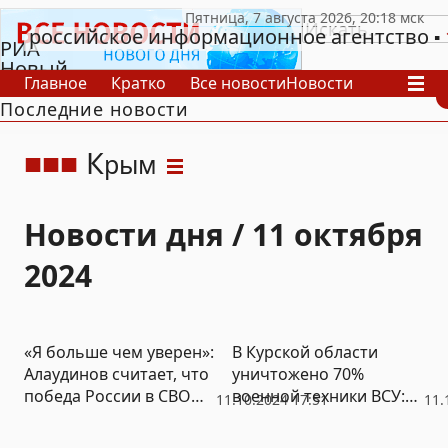
российское информационное агентство
РИА
Новый
Главное
Кратко
Все новости
Новости
День
Последние новости
В России
В мире
Видео
Спецпроекты
Проекты
Архив
К
рым
Новости дня / 11 октября
2024
«Я больше чем уверен»:
В Курской области
Алаудинов считает, что
уничтожено 70%
победа России в СВО
военной техники ВСУ:
11.10.2024 17:51
11.
будет уже в 2024 году
российские войска
уверенно продвигаются