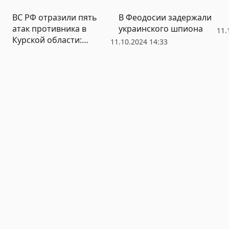
вперед
ВС РФ отразили пять
В Феодосии задержали
атак противника в
украинского шпиона
11.
Курской области:
11.10.2024 14:33
уничтожены 5 танков и
более 300 боевиков