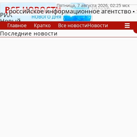
российское информационное агентство
РИА
Новый
Главное
Кратко
Все новости
Новости
День
Последние новости
В России
В мире
Видео
Спецпроекты
Проекты
Архив