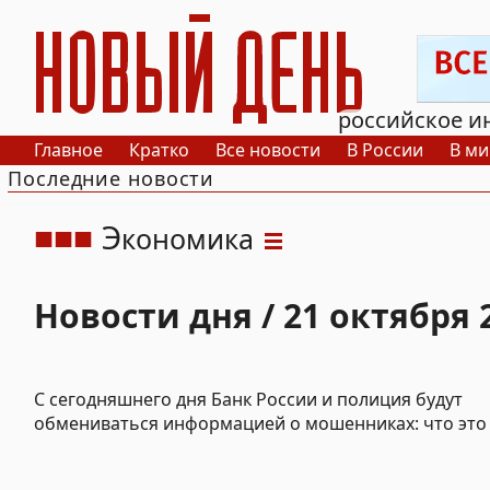
РИА Новый День
российское и
Главное
Кратко
Все новости
В России
В ми
Последние новости
Э
кономика
Новости дня / 21 октября 
С сегодняшнего дня Банк России и полиция будут
обмениваться информацией о мошенниках: что это