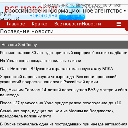
российское информационное агентство
РИА
Новый
Главное
Кратко
Все новости
Новости
День
Последние новости
В России
В мире
Видео
Спецпроекты
Проекты
Архив