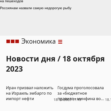
Э
кономика
Новости дня / 18 октября
2023
Иран призвал наложить
Госдума проголосовала
на Израиль эмбарго по
за «бюджетное
импорт нефти
правило» минфина во
18.10.2023 17:43
18.
втором чтении