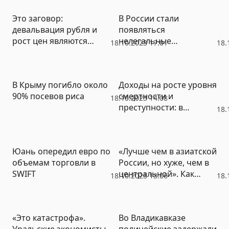
Это заговор:
В России стали
девальвация рубля и
появляться
рост цен являются
нелегальные
18.10.2023 17:01
18.
частью плана по
передвижные АЗС
свержению Путина
В Крыму погибло около
Доходы на росте уровня
90% посевов риса
смертности и
18.10.2023 14:08
преступности: в
18.
Госдуме категорически
против онлайн-
продажи алкоголя
Юань опередил евро по
«Лучше чем в азиатской
объемам торговли в
России, но хуже, чем в
SWIFT
центральной». Как
18.10.2023 13:06
18.
уральская экономика
адаптируется к
санкциям
«Это катастрофа».
Во Владикавказе
Уральские экономисты
полицейские задержали