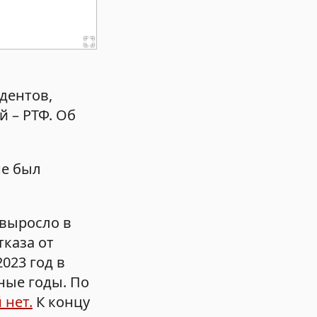
дентов,
 – РТФ. Об
не был
 выросло в
тказа от
023 год в
дные годы. По
 нет.
К концу