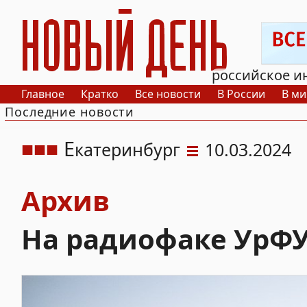
РИА Новый День
российское и
Главное
Кратко
Все новости
В России
В ми
Последние новости
Е
катеринбург
10.03.2024
Архив
На радиофаке УрФУ