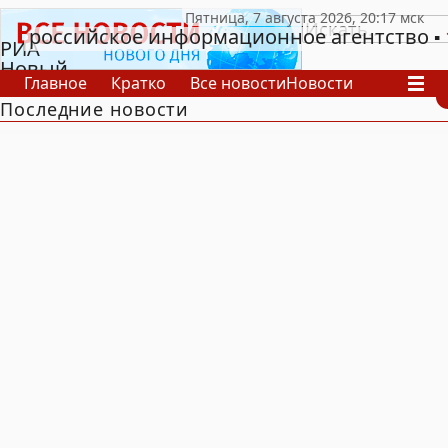
российское информационное агентство
РИА
Новый
Главное
Кратко
Все новости
Новости
День
Последние новости
В России
В мире
Видео
Спецпроекты
Проекты
Архив