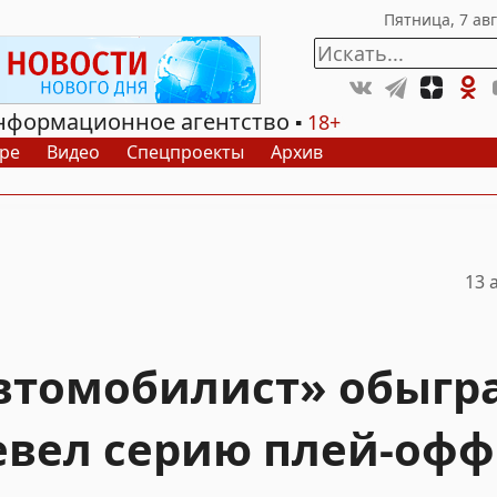
нформационное агентство
18+
ре
Видео
Спецпроекты
Архив
13 
Автомобилист» обыгр
евел серию плей-офф