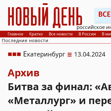
РИА Новый День
российское и
Главное
Кратко
Все новости
В России
В ми
Последние новости
Е
катеринбург
13.04.2024
Архив
Битва за финал: «
«Металлург» и пер