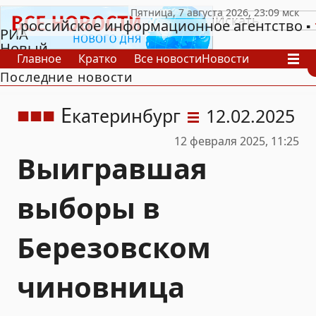
российское информационное агентство
РИА
Новый
Главное
Кратко
Все новости
Новости
День
Последние новости
В России
В мире
Видео
Спецпроекты
Проекты
Архив
Е
катеринбург
12.02.2025
12 февраля 2025, 11:25
Выигравшая
выборы в
Березовском
чиновница