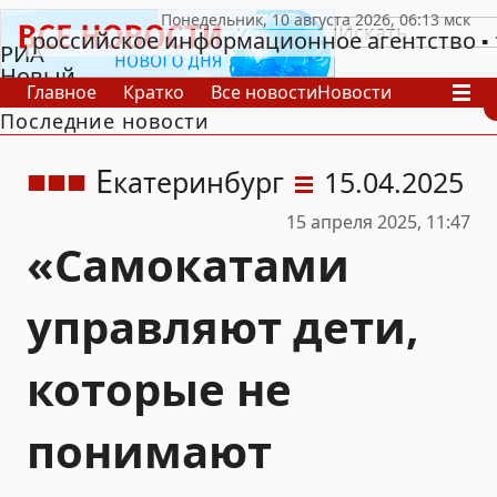
российское информационное агентство
РИА
Новый
Главное
Кратко
Все новости
Новости
День
Последние новости
В России
В мире
Видео
Спецпроекты
Проекты
Архив
Е
катеринбург
15.04.2025
15 апреля 2025, 11:47
«Самокатами
управляют дети,
которые не
понимают