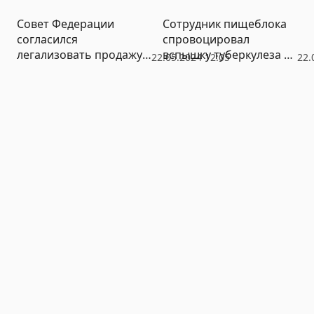
Чубайса в
Совет Федерации
Сотрудник пищеблока
электроэнергетике
согласился
спровоцировал
легализовать продажу
вспышку туберкулеза в
22.05.2024 12:05
22.
алкоголя на летних
школе
верандах кафе и
ресторанов