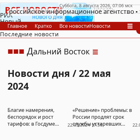
российское информационное агентство
РИА
Новый
Главное
Кратко
Все новости
Новости
День
Последние новости
В России
В мире
Видео
Спецпроекты
Проекты
Архив
Д
альний Восток
Новости дня / 22 мая
2024
Благие намерения,
«Решение» проблемы: в
беспорядок и рост
России продлят срок
тарифов: в Госдуме
службы устаревших
22.05.2024 17:59
22.
заявили об отмене
лифтов
преступной реформы