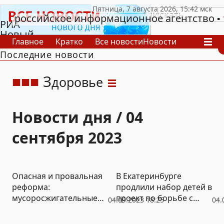
российское информационное агентство
РИА
Новый
Главное
Кратко
Все новости
Новости
День
Последние новости
В России
В мире
Видео
Спецпроекты
Проекты
Архив
З
доровье
Новости дня / 04
сентября 2023
Опасная и провальная
В Екатеринбурге
реформа:
продлили набор детей в
мусоросжигательные
проект по борьбе с
04.09.2023 18:25
04.
заводы несут
лишним весом
системную угрозу для