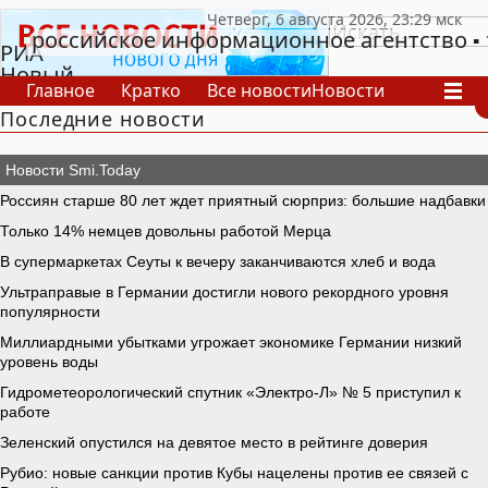
российское информационное агентство
РИА
Новый
Главное
Кратко
Все новости
Новости
День
Последние новости
В России
В мире
Видео
Спецпроекты
Проекты
Архив