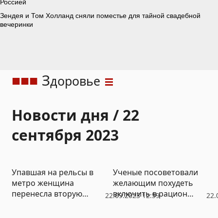
З
доровье
Новости дня / 22
сентября 2023
Упавшая на рельсы в
Ученые посоветовали
метро женщина
желающим похудеть
перенесла вторую
включить в рацион
22.09.2023 12:59
22.
операцию
мучных червей