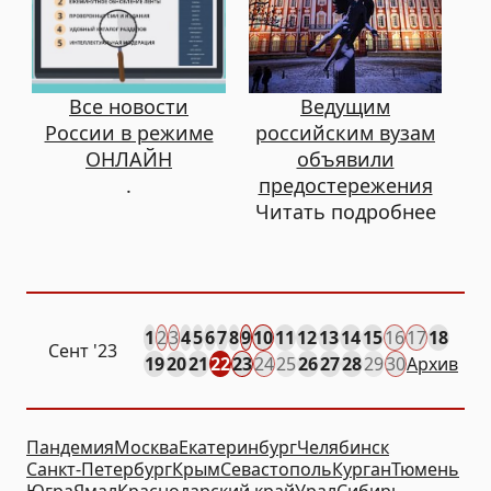
Все новости
Ведущим
России в режиме
российским вузам
ОНЛАЙН
объявили
.
предостережения
Читать подробнее
1
2
3
4
5
6
7
8
9
10
11
12
13
14
15
16
17
18
Сент
'23
19
20
21
22
23
24
25
26
27
28
29
30
Архив
Пандемия
Москва
Екатеринбург
Челябинск
Санкт-Петербург
Крым
Севастополь
Курган
Тюмень