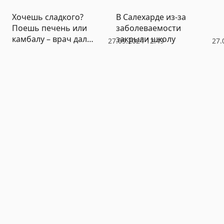
Хочешь сладкого?
В Салехарде из-за
Поешь печень или
заболеваемости
камбалу – врач дал
закрыли школу
27.09.2024 12:49
27.
советы, как справиться
с тягой к сладкому