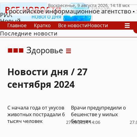
российское информационное агентство
РИА
Новый
Главное
Кратко
Все новости
Новости
День
Последние новости
В России
В мире
Видео
Спецпроекты
Проекты
Архив
З
доровье
Новости дня / 27
сентября 2024
С начала года от укусов
Врачи предупредили о
животных пострадали 6
бешенстве у милых
тысяч человек
белочек
27.09.2024 14:06
27.