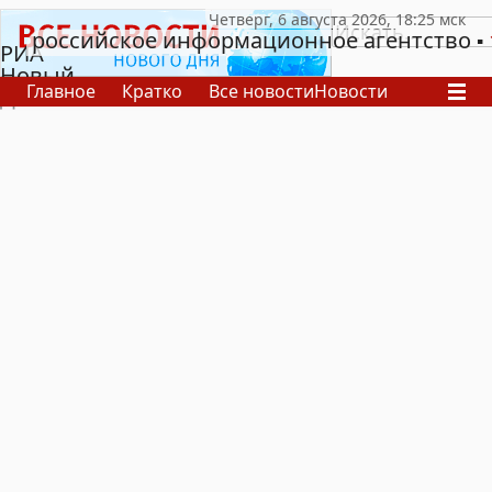
российское информационное агентство
РИА
Новый
Главное
Кратко
Все новости
Новости
День
В России
В мире
Видео
Спецпроекты
Проекты
Архив