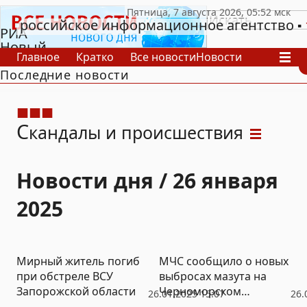
российское информационное агентство
РИА
Новый
Главное
Кратко
Все новости
Новости
День
Последние новости
В России
В мире
Видео
Спецпроекты
Проекты
Архив
С
кандалы и происшествия
Новости дня / 26 января
2025
Мирный житель погиб
МЧС сообщило о новых
при обстреле ВСУ
выбросах мазута на
Запорожской области
Черноморском
26.01.2025 15:07
26.
побережье