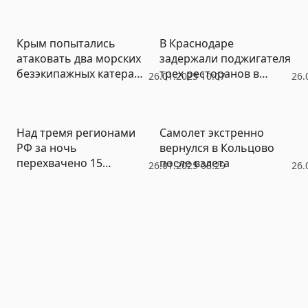
Крым попытались
В Краснодаре
атаковать два морских
задержали поджигателя
безэкипажных катера
трех ресторанов в
26.01.2025 10:07
26.
ВСУ
центре города
Над тремя регионами
Самолет экстренно
РФ за ночь
вернулся в Кольцово
перехвачено 15
после взлета
26.01.2025 08:29
26.
беспилотников ВСУ