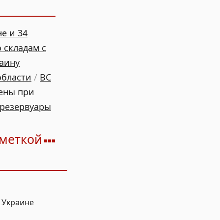
е и 34
 складам с
раину
области
/
ВС
нены при
 резервуары
 меткой
 Украине