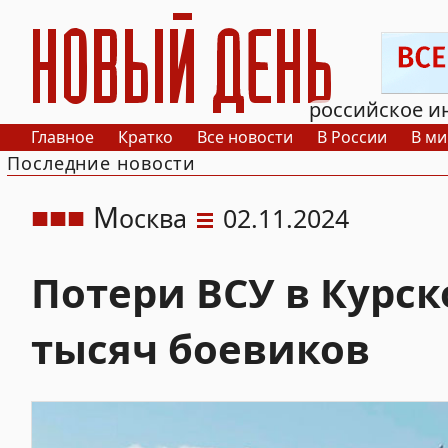
РИА Новый День
российское и
Главное
Кратко
Все новости
В России
В ми
Последние новости
М
осква
02.11.2024
Потери ВСУ в Курс
тысяч боевиков