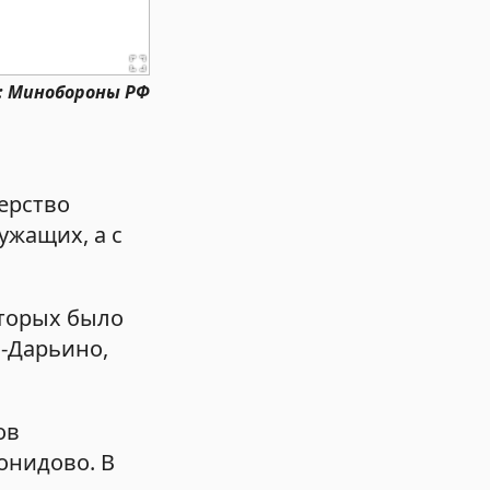
: Минобороны РФ
ерство
ужащих, а с
оторых было
-Дарьино,
ов
онидово. В