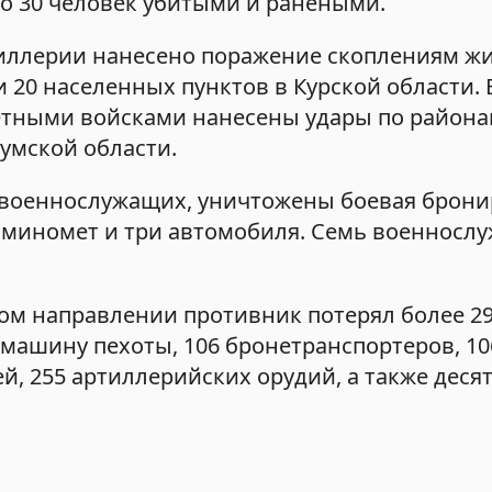
до 30 человек убитыми и ранеными.
иллерии нанесено поражение скоплениям ж
и 20 населенных пунктов в Курской области. 
етными войсками нанесены удары по район
умской области.
50 военнослужащих, уничтожены боевая брон
, миномет и три автомобиля. Семь военносл
ком направлении противник потерял более 2
 машину пехоты, 106 бронетранспортеров, 1
 255 артиллерийских орудий, а также десят