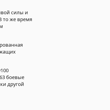
ивой силы и
В то же время
ам
ированная
ужащих
9100
063 боевые
ки другой