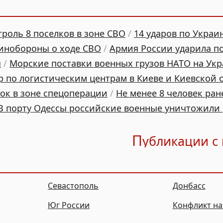
троль 8 поселков в зоне СВО
/
14 ударов по Украин
Минобороны о ходе СВО
/
Армия России ударила по
ы
/
Морские поставки военных грузов НАТО на Ук
 по логистическим центрам в Киеве и Киевской 
ок в зоне спецоперации
/
Не менее 8 человек ра
В порту Одессы российские военные уничтожили
П
убликации с
Севастополь
Донбасс
Юг России
Конфликт на