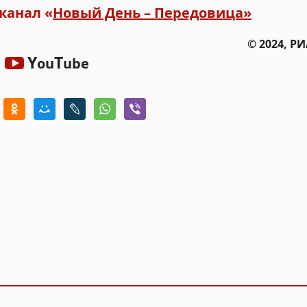
канал «
Новый День – Передовица»
© 2024, Р
Y
T
ou
ube