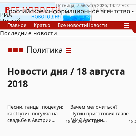
российское информационное агентство
РИА
Новый
Главное
Кратко
Все новости
Новости
День
Последние новости
В России
В мире
Видео
Спецпроекты
Проекты
Архив
П
олитика
Новости дня / 18 августа
2018
Песни, танцы, поцелуи:
Зачем мелочиться?
как Путин погулял на
Путин приготовил главе
свадьбе в Австрии
МИД Австрии
18.08.2018 17:55
18.
(ФОТО)
свадебный презент на
миллион