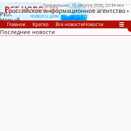
российское информационное агентство
РИА
Новый
Главное
Кратко
Все новости
Новости
День
Последние новости
В России
В мире
Видео
Спецпроекты
Проекты
Архив