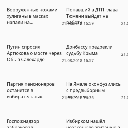
Вооруженные ножами
Попавший в ДТП глава
хулиганы в масках
Тюмени выйдет на
напали на
работу
21.08.2018 16:59
21.
агитационный куб
кандидата в гордуму
Екатеринбурга (ФОТО)
Путин спросил
Донбассу предрекли
Артюхова о мосте через
судьбу Крыма
21.
Обь в Салехарде
21.08.2018 16:57
Партия пенсионеров
На Ямале оконфузились
останется в
с предвыборным
избирательных
роликом
21.08.2018 16:36
21.
бюллетенях
«Сотрудничества»
Екатеринбурга
(ВИДЕО)
Госпожнадзор
Избирком нашёл
забраковал
незаконную агитацию в