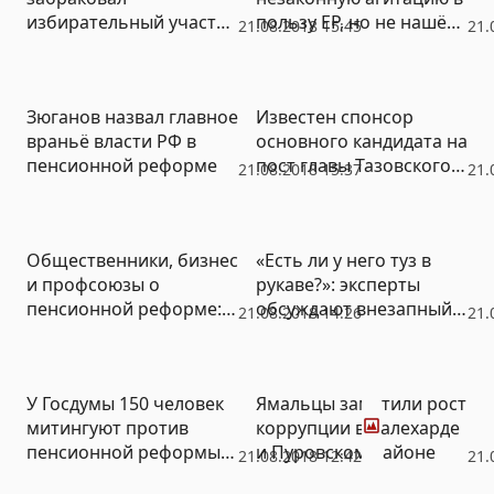
избирательный участок
пользу ЕР, но не нашёл
21.08.2018 15:45
21.
в обществе слепых
ее авторов
Зюганов назвал главное
Известен спонсор
враньё власти РФ в
основного кандидата на
пенсионной реформе
пост главы Тазовского
21.08.2018 15:37
21.
района
Общественники, бизнес
«Есть ли у него туз в
и профсоюзы о
рукаве?»: эксперты
пенсионной реформе:
обсуждают внезапный
21.08.2018 14:26
21.
Проект – очень сырой и
уход Тунгусова в отпуск
грозит России
проблемами
Фото
У Госдумы 150 человек
Ямальцы заметили рост
митингуют против
коррупции в Салехарде
пенсионной реформы
и Пуровском районе
21.08.2018 12:42
21.
(ФОТО)