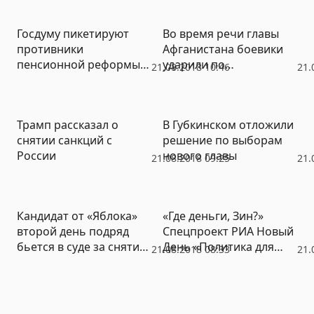
Госдуму пикетируют
Во время речи главы
противники
Афганистана боевики
пенсионной реформы.
ударили по
21.08.2018 10:46
21.
«Позор Путина,
президентскому дворцу
Медведева и «Единой
в Кабуле
России»!» (ФОТО)
Трамп рассказал о
В Губкинском отложили
снятии санкций с
решение по выборам
России
нового главы
21.08.2018 09:25
21.
Кандидат от «Яблока»
«Где деньги, Зин?»
второй день подряд
Спецпроект РИА Новый
бьется в суде за снятие
День «Политика для
21.08.2018 08:33
21.
с выборов бывшего
чайников»
эсера