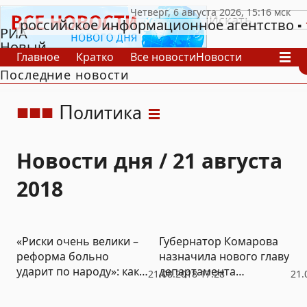
российское информационное агентство
РИА
Новый
Главное
Кратко
Все новости
Новости
День
Последние новости
В России
В мире
Видео
Спецпроекты
Проекты
Архив
П
олитика
Новости дня / 21 августа
2018
«Риски очень велики –
Губернатор Комарова
реформа больно
назначила нового главу
ударит по народу»: как
департамента
21.08.2018 17:28
21.
прошли «пенсионные»
строительства
слушания в Госдуме