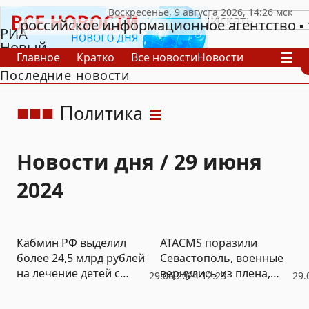
российское информационное агентство
РИА
Новый
Главное
Кратко
Все новости
Новости
День
Последние новости
В России
В мире
Видео
Спецпроекты
Проекты
Архив
П
олитика
Новости дня / 29 июня
2024
Кабмин РФ выделил
ATACMS поразили
более 24,5 млрд рублей
Севастополь, военные
на лечение детей с
вернулись из плена,
29.06.2024 12:23
29.
тяжелыми
МУС решил арестовать
заболеваниями
Шойгу – большие итоги