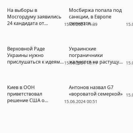
На выборы в
Мосбиржа попала под
Мосгордуму заявились
санкции, в Европе
24 кандидата от
сменятся
15.06.2024 11:39
15.
«Яблока»
правительства, около
300 человек отравились
в Дагестане – большие
Верховной Раде
Украинские
итоги недели от РИА
Украины нужно
пограничники
«Новый День»
прислушаться к идеям
жалуются на растущую
15.06.2024 10:11
15.
Путина – спикер
«дерзость» уклонистов
Госдумы
Киев в ООН
Антонов назвал G7
приветствовал
«вороватой семеркой»
15.
решение США о
15.06.2024 00:51
непризнании нацбата
«Азов»* террористами