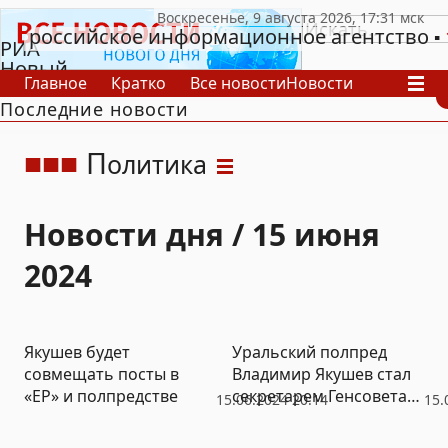
российское информационное агентство
РИА
Новый
Главное
Кратко
Все новости
Новости
День
Последние новости
В России
В мире
Видео
Спецпроекты
Проекты
Архив
П
олитика
Новости дня / 15 июня
2024
Якушев будет
Уральский полпред
совмещать посты в
Владимир Якушев стал
«ЕР» и полпредстве
секретарем Генсовета
15.06.2024 20:14
15.
«Единой России»