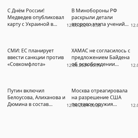
российского газа
С Днём России!
В Минобороны РФ
Медведев опубликовал
раскрыли детали
карту с Украиной в
второго этапа учений
12.06.2024 10:55
12.
составе РФ
нестратегических
ядерных сил
СМИ: ЕС планирует
ХАМАС не согласилось с
ввести санкции против
предложением Байдена
«Совкомфлота»
об освобождении
12.06.2024 00:59
12.
заложников
Путин включил
Москва отреагировала
Белоусова, Алиханова и
на разрешение США
Дюмина в состав
поставок оружия
12.06.2024 00:24
12.
Военно-промышленной
«ублюдкам из «Азова»*
комиссии