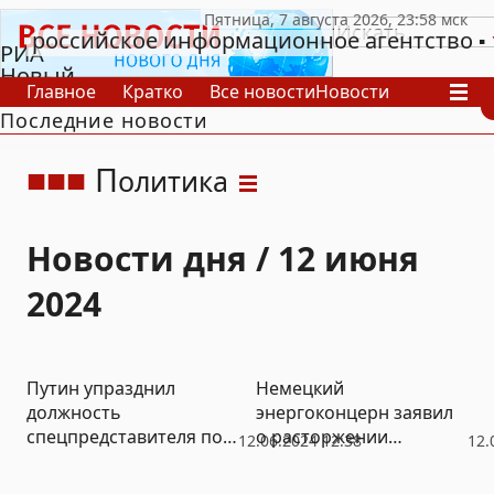
российское информационное агентство
РИА
Новый
Главное
Кратко
Все новости
Новости
День
Последние новости
В России
В мире
Видео
Спецпроекты
Проекты
Архив
П
олитика
Новости дня / 12 июня
2024
Путин упразднил
Немецкий
должность
энергоконцерн заявил
спецпредставителя по
о расторжении
12.06.2024 12:38
12.
Украине
долгосрочного
договора на поставку