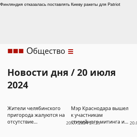
О
бщество
Новости дня / 20 июля
2024
Жители челябинского
Мэр Краснодара вышел
пригорода жалуются на
к участникам
отсутствие
стихийного митинга из-
20.07.2024 21:29
20.
цивилизации
за отключений света