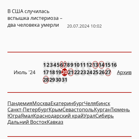
В США случилась
вспышка листериоза –
два человека умерли
20.07.2024 10:02
1
2
3
4
5
6
7
8
9
10
11
12
13
14
15
16
Июль '24
17
18
19
20
21
22
23
24
25
26
27
Архив
28
29
30
31
Пандемия
Москва
Екатеринбург
Челябинск
Санкт-Петербург
Крым
Севастополь
Курган
Тюмень
Югра
Ямал
Краснодарский край
Урал
Сибирь
Дальний Восток
Кавказ