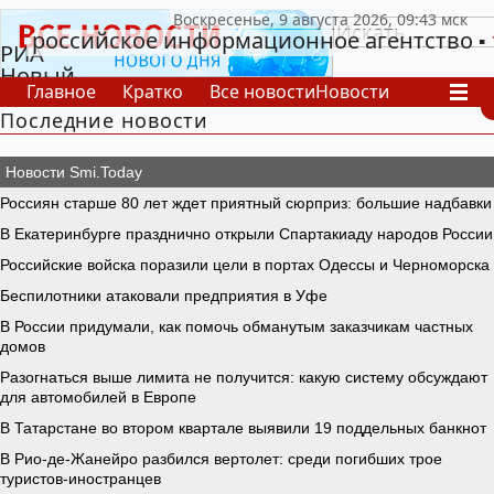
российское информационное агентство
РИА
Новый
Главное
Кратко
Все новости
Новости
День
Последние новости
В России
В мире
Видео
Спецпроекты
Проекты
Архив