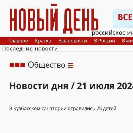
РИА Новый День
российское и
Главное
Кратко
Все новости
В России
В ми
Последние новости
О
бщество
Новости дня / 21 июля 202
В Кузбасском санатории отравились 25 детей