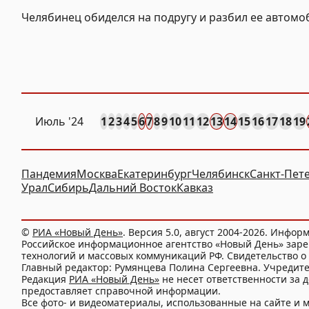
Челябинец обиделся на подругу и разбил ее автомо
Июль '24
1
2
3
4
5
6
7
8
9
10
11
12
13
14
15
16
17
18
19
Пандемия
Москва
Екатеринбург
Челябинск
Санкт-Пет
Урал
Сибирь
Дальний Восток
Кавказ
©
РИА «Новый День»
. Версия 5.0, август 2004-2026. Инфор
Российское информационное агентство «Новый День» заре
технологий и массовых коммуникаций РФ. Свидетельство о 
Главный редактор: Румянцева Полина Сергеевна. Учредит
Редакция
РИА «Новый День»
не несет ответственности за 
предоставляет справочной информации.
Все фото- и видеоматериалы, использованные на сайте 