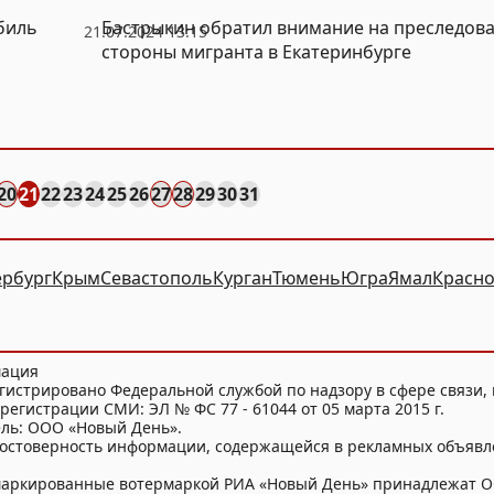
биль
Бастрыкин обратил внимание на преследова
21.07.2024 13:15
стороны мигранта в Екатеринбурге
20
21
22
23
24
25
26
27
28
29
30
31
ербург
Крым
Севастополь
Курган
Тюмень
Югра
Ямал
Красно
мация
гистрировано Федеральной службой по надзору в сфере связи
регистрации СМИ: ЭЛ № ФС 77 - 61044 от 05 марта 2015 г.
ель: ООО «Новый День».
достоверность информации, содержащейся в рекламных объявл
и маркированные вотермаркой РИА «Новый День» принадлежат 