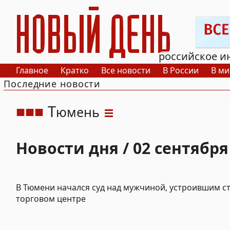
РИА Новый День
российское и
Главное
Кратко
Все новости
В России
В ми
Последние новости
Т
юмень
Новости дня / 02 сентября
В Тюмени начался суд над мужчиной, устроившим с
торговом центре