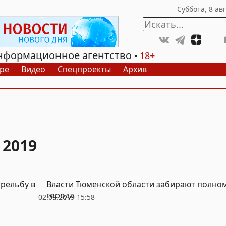
нформационное агентство
18+
ре
Видео
Спецпроекты
Архив
 2019
трельбу в
Власти Тюменской области забирают полно
города
02.09.2019 15:58