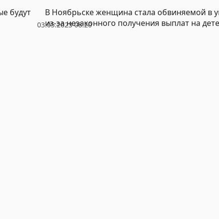
ые будут
В Ноябрьске женщина стала обвиняемой в у
из-за незаконного получения выплат на дет
03.05.2023 08:20