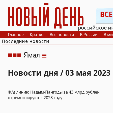
РИА Новый День
российское и
Главное
Кратко
Все новости
В России
В ми
Последние новости
Я
мал
Новости дня / 03 мая 2023
Ж/д линию Надым-Пангоды за 43 млрд рублей
отремонтируют к 2028 году