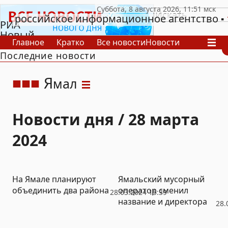
российское информационное агентство
РИА
Новый
Главное
Кратко
Все новости
Новости
День
Последние новости
В России
В мире
Видео
Спецпроекты
Проекты
Архив
Я
мал
Новости дня / 28 марта
2024
На Ямале планируют
Ямальский мусорный
объединить два района
оператор сменил
28.03.2024 15:39
название и директора
28.