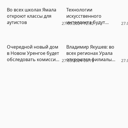
Во всех школах Ямала
Технологии
откроют классы для
искусственного
аутистов
интеллекта будут
27.03.2024 12:32
27.
изучать в ямальских
школах
Очередной новый дом
Владимир Якушев: во
в Новом Уренгое будет
всех регионах Урала
обследовать комиссия
откроются филиалы
27.03.2024 09:19
27.
на предмет
центра «Воин» (ФОТО)
аварийности