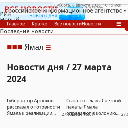
российское информационное агентство
РИА
Новый
Главное
Кратко
Все новости
Новости
День
Последние новости
В России
В мире
Видео
Спецпроекты
Проекты
Архив
Я
мал
Новости дня / 27 марта
2024
Губернатор Артюхов
Сына экс-главы Счётной
рассказал о готовности
палаты Ямала
Ямала к реализации
оправляют в колонию
27.03.2024 16:01
27.
новых нацпроектов
за коррупцию
Путина