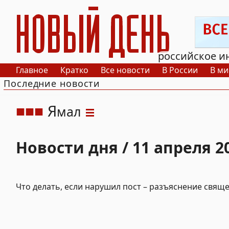
РИА Новый День
российское и
Главное
Кратко
Все новости
В России
В ми
Последние новости
Я
мал
Новости дня / 11 апреля 2
Что делать, если нарушил пост – разъяснение свящ