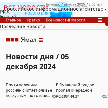
российское информационное агентство
РИА
Новый
Главное
Кратко
Все новости
Новости
День
Последние новости
В России
В мире
Видео
Спецпроекты
Проекты
Архив
Я
мал
Новости дня / 05
декабря 2024
Почти половина
В Ямальской тундре
россиян считает оливье
пропал очередной
невкусным, но готовит
оленевод
05.12.2024 11:27
05.
на Новый год