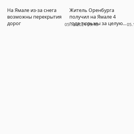
На Ямале из-за снега
Житель Оренбурга
возможны перекрытия
получил на Ямале 4
дорог
года тюрьмы за целую
05.12.2024 09:46
05.
серию нарушений
закона