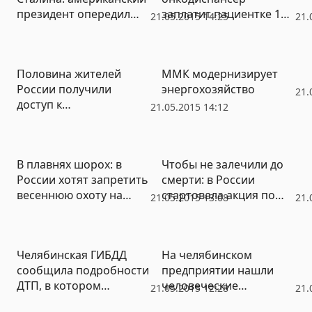
президент опередил
заплатит пациентке 117
21.05.2015 14:25
21.
советского генсека в
тысяч рублей за
рейтинге самых
«незамеченный» рак
отрицательных
Половина жителей
ММК модернизирует
исторических
России получили
энергохозяйство
личностей
21.
доступ к
21.05.2015 14:12
высокоскоростному 4G
Интернету
В плавнях шорох: в
Чтобы не залечили до
России хотят запретить
смерти: в России
весеннюю охоту на
стартовала акция по
21.05.2015 13:08
21.
пернатую дичь
оказанию правовой
помощи пациентам,
пострадавшим от
Челябинская ГИБДД
На челябинском
врачей
сообщила подробности
предприятии нашли
ДТП, в котором
человеческие
21.05.2015 12:28
21.
легковушка вылетела на
конечности