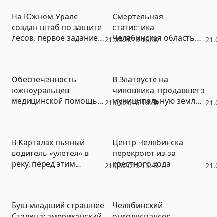
На Южном Урале
Смертельная
создан штаб по защите
статистика:
лесов, первое задание –
Челябинская область
21.05.2015 16:50
21.
разобраться с
лидирует в стране по
застройкой вдоль реки
количеству смертей
Миасс в Челябинске
Обеспеченность
В Златоусте на
южноуральцев
чиновника, продавшего
медицинской помощью
муниципальную землю
21.05.2015 16:38
21.
не дотягивает до
за 5 копеек, возбудили
нормативов, а на
уголовное дело
платные услуги у
В Карталах пьяный
Центр Челябинска
пациентов просто не
водитель «улетел» в
перекроют из-за
хватит средств
реку, перед этим
крестного хода
21.05.2015 15:43
21.
устроив аварию
Буш-младший страшнее
Челябинский
Сталина: американский
онкодиспансер