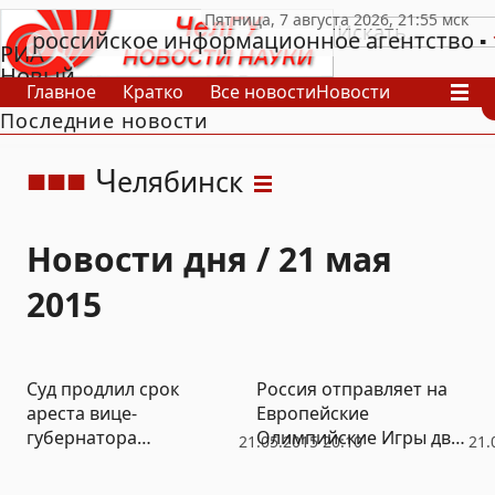
российское информационное агентство
РИА
Новый
Главное
Кратко
Все новости
Новости
День
Последние новости
В России
В мире
Видео
Спецпроекты
Проекты
Архив
Ч
елябинск
Новости дня / 21 мая
2015
Суд продлил срок
Россия отправляет на
ареста вице-
Европейские
губернатора
Олимпийские Игры двух
21.05.2015 20:10
21.
Челябинской области
челябинских
на 3 месяца
каратистов