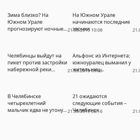
остановку
общественного
Зима близко? На
На Южном Урале
транспорта
Южном Урале
начинаются последние
прогнозируют ночные
звонки
21.05.2015 10:08
21.
заморозки
Челябинцы выйдут на
Альфонс из Интернета:
пикет против застройки
южноуралец выманил у
набережной реки
жительниц
21.05.2015 09:05
21.
Миасс
Краснодарского края
137 тысяч рублей
В Челябинске
21 ожидаются
четырехлетний
следующие события –
мальчик едва не утонул
Челябинск
21.05.2015 08:16
21.
в канализационном
колодце