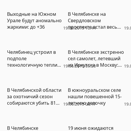
расстройством
Выходные на Южном
В Челябинске на
Урале будут аномально
Свердловском
жаркими: до +36
проспекте встал весь
19.06.2015 10:44
19.
электротранспорт
Челябинец устроил в
В Челябинске экстренно
подполе
сел самолет, летевший
технологичную теплицу
из Иркутска в Москву:
19.06.2015 09:20
19.
для конопли
пассажиры устроили
дебош
В Челябинской области
В южноуральском селе
за охотничий сезон
нашли повешенной 15-
собираются убить 81
летнюю девочку
19.06.2015 08:47
19.
медведя, 9 рысей и
почти 4 тысячи косуль
В Челябинске
19 июня ожидаются