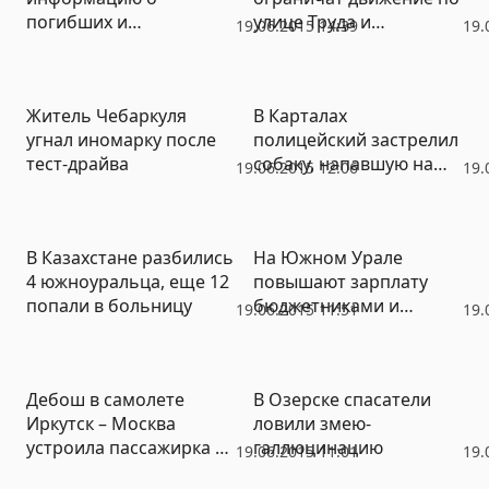
погибших и
улице Труда и
19.06.2015 14:39
19.
пострадавших в аварии
перекроют улицу 3-
в Казахстане, открыт
Интернационала
телефон горячей линии
Житель Чебаркуля
В Карталах
угнал иномарку после
полицейский застрелил
тест-драйва
собаку, напавшую на
19.06.2015 12:06
19.
хозяйку
В Казахстане разбились
На Южном Урале
4 южноуральца, еще 12
повышают зарплату
попали в больницу
бюджетниками и
19.06.2015 11:51
19.
работникам
коммерческих
предприятий
Дебош в самолете
В Озерске спасатели
Иркутск – Москва
ловили змею-
устроила пассажирка с
галлюцинацию
19.06.2015 11:01
19.
психическим