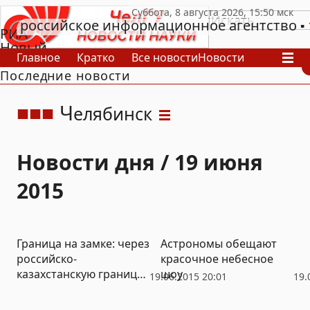
российское информационное агентство
РИА
Новый
Главное
Кратко
Все новости
Новости
День
Последние новости
В России
В мире
Видео
Спецпроекты
Проекты
Архив
Ч
елябинск
Новости дня / 19 июня
2015
Граница на замке: через
Астрономы обещают
российско-
красочное небесное
казахстанскую границу
шоу
19.06.2015 20:01
19.
на пункте Кайрак не
пропускают