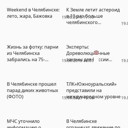
автотранспорт
Weekend в Челябинске:
К Земле летит астероид
лето, жара, Бажовка
в 10 раз больше
19.06.2015 17:10
челябинского
19.
метеорита
Видео
Жизнь за фотку: парни
Эксперты:
из Челябинска
Дореволюционные
забрались на 75-
законы для России
19.06.2015 16:05
19.
метровый кран ради
почти идеальны или
красивого селфи
почему банки против
(ВИДЕО)
закона о банкротстве
В Челябинске прошел
ТЛК»Южноуральский»
физлиц (ВИДЕО)
парад диких животных
представили на
(ФОТО)
международном уровне
19.06.2015 15:06
19.
МЧС уточнило
В Челябинске
информацию о
ограничат движение по