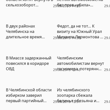
сельхозоборот
без прав «убила»
29.06.2015 14:45
29.
четверть миллиона
пенсионера
неиспользуемых
земель: проект
В двух районах
Федот, да не тот… К
федерального закона
Челябинска на
визиту на Южный Урал
внесен в Госдуму
длительное время
Михаила Лермонтова и
29.06.2015 14:33
29.
ограничат движение
«неприезду» Владимира
Ильича…
В Миассе задержанный
Челябинским
повесился в коридоре
автомобилистам вернут
ОВД
госномера, потерянные
29.06.2015 13:13
29.
во время ливня
В Челябинской области
Из челябинского
избирком заверил
зоопарка сбежала
первый партийный
беличья обезьяна и
29.06.2015 12:51
29.
список для выборов в
поселилась в