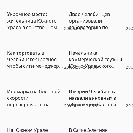
ЗСО
городском бору
(ВИДЕО)
Укромное место:
Двое челябинцев
жительница Южного
организовали
Урала в собственном
лабораторию по
29.06.2015 11:47
29.
теле пыталась
производству
пронести почти
амфетамина в чужой
килограмм наркотиков
квартире
Как торговать в
Начальника
в колонию
Челябинске? Главное,
коммерческой службы
чтобы сити-менеджер
Южно-Уральского
29.06.2015 11:00
29.
не знал
госуниверситета
заподозрили в
мошенничестве
Иномарка на большой
В мэрии Челябинска
скорости
назвали виновных в
перевернулась на
обрушении балкона на
29.06.2015 10:29
29.
южноуральской трассе,
проспект Ленина
погибли два человека
(ФОТО)
На Южном Урале
В Сатке 3-летняя