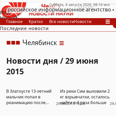
российское информационное агентство
РИА
Новый
Главное
Кратко
Все новости
Новости
День
Последние новости
В России
В мире
Видео
Спецпроекты
Проекты
Архив
Ч
елябинск
Новости дня / 29 июня
2015
В Златоусте 13-летний
Из реки Сим выловили 2
мальчик попал в
кг взрывчатки, осталось
реанимацию после
найти в 4 раза больше
29.06.2015 16:28
29.
драки в летнем лагере