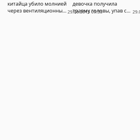
китайца убило молнией
девочка получила
через вентиляционный
травму головы, упав с
29.06.2015 09:33
29.
люк в теплице
горки в детсаду