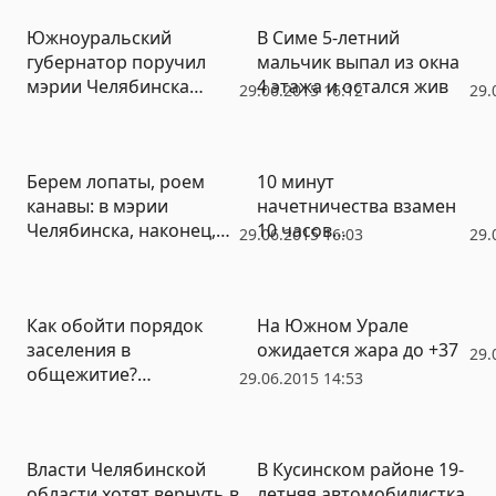
Южноуральский
В Симе 5-летний
губернатор поручил
мальчик выпал из окна
мэрии Челябинска
4 этажа и остался жив
29.06.2015 16:12
29.
разобраться с
ливневками
Берем лопаты, роем
10 минут
канавы: в мэрии
начетничества взамен
Челябинска, наконец,
10 часов
29.06.2015 16:03
29.
придумали, как спасти
удовольствия…
город от затопления
Как обойти порядок
На Южном Урале
заселения в
ожидается жара до +37
29.
общежитие?
29.06.2015 14:53
Достаточно просто
заплатить (ВИДЕО)
Власти Челябинской
В Кусинском районе 19-
области хотят вернуть в
летняя автомобилистка