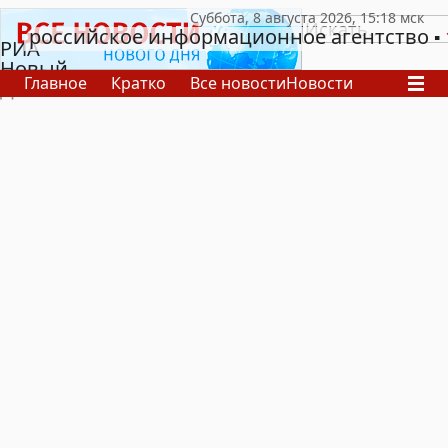
российское информационное агентство
РИА
Новый
Главное
Кратко
Все новости
Новости
День
В России
В мире
Видео
Спецпроекты
Проекты
Архив