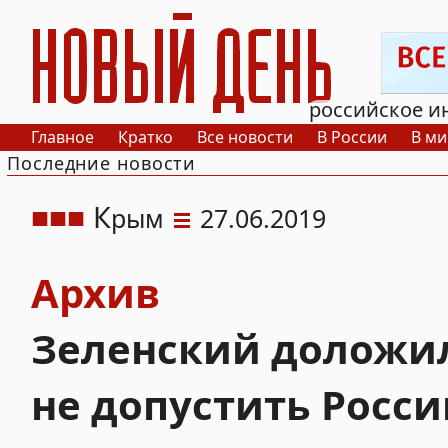
РИА Новый День
российское и
Главное
Кратко
Все новости
В России
В ми
Последние новости
К
рым
27.06.2019
Архив
Зеленский доложил
не допустить Росси