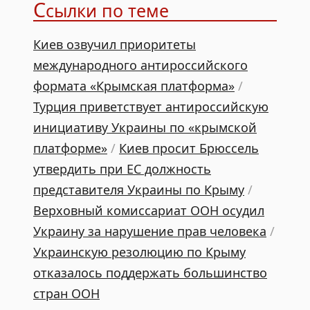
С
сылки по теме
Киев озвучил приоритеты
международного антироссийского
формата «Крымская платформа»
/
Турция приветствует антироссийскую
инициативу Украины по «крымской
платформе»
/
Киев просит Брюссель
утвердить при ЕС должность
представителя Украины по Крыму
/
Верховный комиссариат ООН осудил
Украину за нарушение прав человека
/
Украинскую резолюцию по Крыму
отказалось поддержать большинство
стран ООН