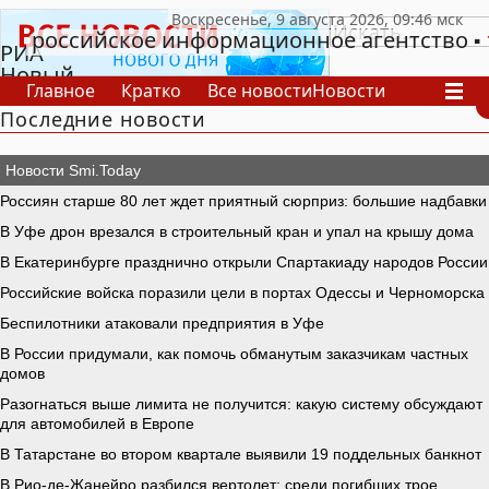
российское информационное агентство
РИА
Новый
Главное
Кратко
Все новости
Новости
День
Последние новости
В России
В мире
Видео
Спецпроекты
Проекты
Архив