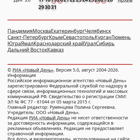
29
30
31
Пандемия
Москва
Екатеринбург
Челябинск
Санкт-Петербург
Крым
Севастополь
Курган
Тюмень
Югра
Ямал
Краснодарский край
Урал
Сибирь
Дальний Восток
Кавказ
©
РИА «Новый День»
. Версия 5.0, август 2004-2026.
Информация
Российское информационное агентство «Новый День»
зарегистрировано Федеральной службой по надзору в
сфере связи, информационных технологий и массовых
коммуникаций РФ. Свидетельство о регистрации СМИ:
ЭЛ № ФС 77 - 61044 от 05 марта 2015 г.
Главный редактор: Румянцева Полина Сергеевна.
Учредитель: ООО «Новый День».
Редакция
РИА «Новый День»
не несет ответственности
за достоверность информации, содержащейся в
рекламных объявлениях. Редакция не предоставляет
справочной информации.
Все фото- и видеоматериалы, использованные на сайте