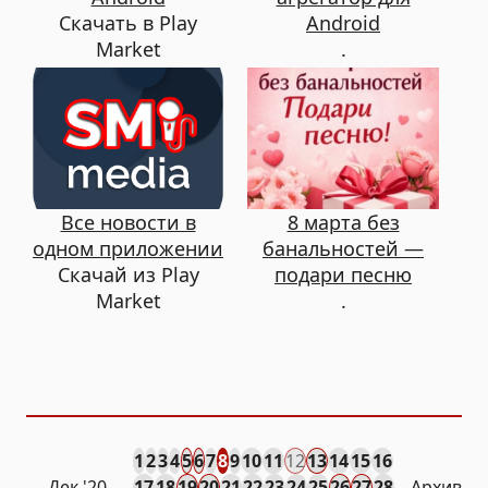
Скачать в Play
Android
Market
.
Все новости в
8 марта без
одном приложении
банальностей —
Скачай из Play
подари песню
Market
.
1
2
3
4
5
6
7
8
9
10
11
12
13
14
15
16
Дек
'20
17
18
19
20
21
22
23
24
25
26
27
28
Архив